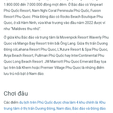
1.800.000 đến 7.000.000 đồng một đêm. Ở Bắc đảo có Vinpearl
Phú Quốc Resort, Nam Nghi Coral Peninsula Phú Quốc, Fusion
Resort Phu Quoc. Phía Đông đảo có Rocks Beach Boutique Phu
Quoc, ở xã Hàm Ninh, vừa khai trương vào đầu năm 2022 được ví
như “Maldives thu nhỏ”.
Ở giữa khu Bắc đảo và trung tâm là Movenpick Resort Waverly Phu
Quoc và Mango Bay Resort trên bãi Ông Lang. Giữa thị trấn Dương
Đông cóLahana Resort Phu Quoc, L’Azure Resort & Spa Phu Quoc,
Anja Beach Resort, Pullman Phú Quốc hay InterContinental Phu
Quoc Long Beach Resort. JW Marriott Phu Quoc Emerald Bay tọa
lạc trên bãi Khem hoặc Premier Village Phu Quoc là những điểm
lưu trú nổi bật ở Nam đảo.
Chơi đâu
Các điểm
du lịch trên Phú Quốc
được chia làm 4
khu chính là:
Khu
trung tâm ở
thị trấn Dương Đông,
Nam đảo,
Bắc đảo
và Đông đảo.