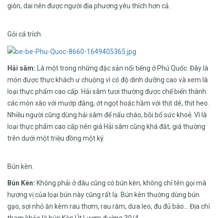
giòn, dai nên được người địa phương yêu thích hơn cả.
Gỏi cá trích.
Hải sâm:
Là một trong những đặc sản nổi tiếng ở Phú Quốc. Đây là
món được thực khách ư chuộng vì có độ dinh dưỡng cao và xem là
loại thực phẩm cao cấp. Hải sâm tươi thường được chế biến thành
các món xào với mướp đắng, ớt ngọt hoặc hầm với thịt dê, thịt heo.
Nhiều người cũng dùng hải sâm để nấu cháo, bồi bổ sức khoẻ. Vì là
loại thực phẩm cao cấp nên giá Hải sâm cũng khá đắt, giá thường
trên dưới một triệu đồng một ký.
Bún kèn.
Bún Kèn:
Không phải ở đâu cũng có bún kèn, không chỉ tên gọi mà
hương vị của loại bún này cũng rất lạ. Bún kèn thường dùng bún
gạo, sợi nhỏ ăn kèm rau thơm, rau răm, dưa leo, đu đủ bào… Địa chỉ
tham khảo là bún Kèn Út Lượm đường 30/4.