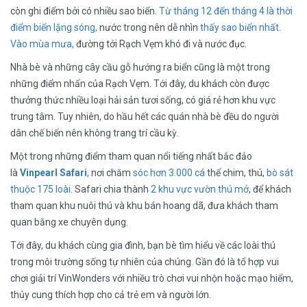
còn ghi điểm bởi có nhiều sao biển.
Từ tháng 12 đến tháng 4
là thời
điểm biển lặng sóng,
nước trong nên dễ nhìn
thấy sao biển nhất
.
Vào mùa mưa,
đường tới Rạch Vẹm khó đi và nước đục.
Nhà bè và những cây cầu gỗ hướng ra biển cũng là một trong
những điểm nhấn của Rạch Vẹm. Tới đây, du khách còn được
thưởng thức nhiều loại hải sản tươi sống, có giá rẻ hơn khu vực
trung tâm. Tuy nhiên, do hầu hết các quán nhà bè đều do người
dân chế biến nên không trang trí cầu kỳ.
Một trong những điểm tham quan nổi tiếng nhất bắc đảo
là
Vinpearl Safari
,
nơi chăm
sóc hơn 3.000 cá
thể chim, thú,
bò sát
thuộc 175 loài
. Safari chia thành
2 khu vực vườn thú mở
, để khách
tham quan khu nuôi thú và khu bán hoang dã, đưa khách tham
quan bằng xe chuyên dụng.
Tới đây, du khách cùng gia đình, bạn bè tìm hiểu về các loài thú
trong môi trường sống tự nhiên của chúng. Gần đó là tổ hợp vui
chơi giải trí VinWonders với nhiều trò chơi vui nhộn hoặc mạo hiểm,
thủy cung thích hợp cho cả trẻ em và người lớn.