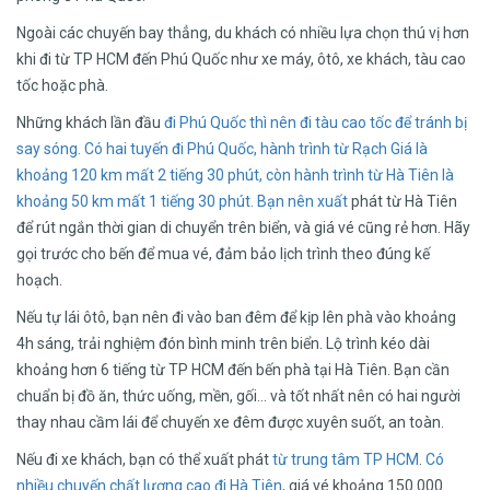
Ngoài các chuyến bay thẳng, du khách có nhiều lựa chọn thú vị hơn
khi đi từ TP HCM đến Phú Quốc như xe máy, ôtô, xe khách, tàu cao
tốc hoặc phà.
Những khách lần đầu
đi Phú Quốc thì
nên đi tàu cao
tốc để tránh bị
say sóng.
Có hai tuyến đi
Phú Quốc,
hành trình từ Rạch
Giá là
khoảng 120 km
mất 2 tiếng 30 phút,
còn hành trình
từ Hà Tiên là
khoảng 50 km
mất 1 tiếng 30 phút.
Bạn nên xuất
phát từ Hà Tiên
để rút ngắn thời gian di chuyển trên biển, và giá vé cũng rẻ hơn. Hãy
gọi trước cho bến để mua vé, đảm bảo lịch trình theo đúng kế
hoạch.
Nếu tự lái ôtô, bạn nên đi vào ban đêm để kịp lên phà vào khoảng
4h sáng, trải nghiệm đón bình minh trên biển. Lộ trình kéo dài
khoảng hơn 6 tiếng từ TP HCM đến bến phà tại Hà Tiên. Bạn cần
chuẩn bị đồ ăn, thức uống, mền, gối… và tốt nhất nên có hai người
thay nhau cầm lái để chuyến xe đêm được xuyên suốt, an toàn.
Nếu đi xe khách, bạn có thể xuất phát
từ trung tâm TP HCM
.
Có
nhiều chuyến
chất lượng cao
đi Hà Tiên,
giá vé khoảng 150.000