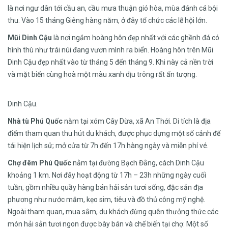
là nơi ngư dân tới cầu an, cầu mưa thuận gió hòa, mùa đánh cá bội
thu. Vào 15 tháng Giêng hàng năm, ở đây tổ chức các lễ hội lớn.
Mũi Dinh Cậu
là nơi ngắm hoàng hôn đẹp nhất với các ghềnh đá có
hình thù như trái núi đang vươn mình ra biển. Hoàng hôn trên Mũi
Dinh Cậu đẹp nhất vào từ tháng 5 đến tháng 9. Khi này cả nền trời
và mặt biển cùng hoà một màu xanh dịu trông rất ấn tượng.
Dinh Cậu.
Nhà tù Phú Quốc
nằm tại xóm Cây Dừa, xã An Thới. Di tích là địa
điểm tham quan thu hút du khách, được phục dựng một số cảnh để
tái hiện lịch sử; mở cửa từ 7h đến 17h hàng ngày và miễn phí vé.
Chợ đêm Phú Quốc
nằm tại đường Bạch Đằng, cách Dinh Cậu
khoảng 1 km. Nơi đây hoạt động từ 17h – 23h những ngày cuối
tuần, gồm nhiều quầy hàng bán hải sản tươi sống, đặc sản địa
phương như nước mắm, kẹo sim, tiêu và đồ thủ công mỹ nghệ.
Ngoài tham quan, mua sắm, du khách đừng quên thưởng thức các
món hải sản tươi ngon được bày bán và chế biến tại chợ. Một số