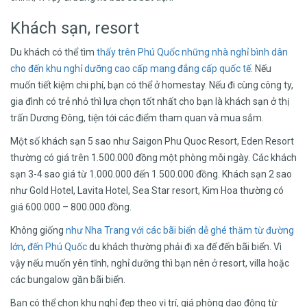
Khách sạn, resort
Du khách có thể tìm
thấy trên Phú
Quốc những nhà
nghỉ bình dân
cho đến khu nghỉ
dưỡng cao cấp
mang đẳng
cấp quốc tế.
Nếu
muốn tiết kiệm chi phí, bạn có thể ở homestay. Nếu đi cùng công ty,
gia đình có trẻ nhỏ thì lựa chọn tốt nhất cho bạn là khách sạn ở thị
trấn Dương Đông, tiện tới các điểm tham quan và mua sắm.
Một số khách sạn 5 sao như Saigon Phu Quoc Resort, Eden Resort
thường có giá trên 1.500.000 đồng một phòng mỗi ngày. Các khách
sạn 3-4 sao giá từ 1.000.000 đến 1.500.000 đồng. Khách sạn 2 sao
như Gold Hotel, Lavita Hotel, Sea Star resort, Kim Hoa thường có
giá 600.000 – 800.000 đồng.
Không giống
như Nha Trang
với các bãi biển
dễ ghé thăm từ
đường
lớn
,
đến Phú Quốc
du khách thường phải đi xa để đến bãi biển. Vì
vậy nếu muốn yên tĩnh, nghỉ dưỡng thì bạn nên ở resort, villa hoặc
các bungalow gần bãi biển.
Bạn có thể chọn khu nghỉ đẹp theo vị trí, giá phòng dao động từ