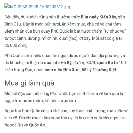
Đến đây, du khách cũng nên thưởng thức
Bún
quậy Kiến Xây
, gần
Dinh Cậu. Đây là món bún tươi, ăn kèm mực, chả cá và chả tôm.
Điểm nhấn của bún quậy Phú Quốc là bát nước chấm “tự phục vụ”
từ bột canh, đường, mì chính, quất (tắc), ớt xay. Mỗi bát có giá từ
35.000 đồng.
Phú Quốc còn nhiều quán ăn ngon được người dân địa phương và
du khách giới thiệu là
quán dê Hồ Kỳ
, đường 30/4;
quán Bò tơ
100
Trần Hưng Đạo, quán
cơm niêu Nhà Xưa, 68 Lý Thường Kiệt
.
Mua gì làm quà
Một số đặc sản nổi tiếng Phú Quốc bạn có thể mua về làm quà là
ngọc trai, nước mắm, hồ tiêu, rượu sim…
Ngọc trai Phú Quốc có giá khá cao, tuỳ theo chất lượng, màu sắc và
kích cỡ. Địa chỉ mua sắm ngọc trai uy tín là cơ sở nuôi cấy ngọc trai
Ngọc Hiền và Quốc An.