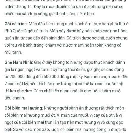
5 đến tháng 11. Đây là mùa đi biển của dân địa phương nên sẽ có
nhiều hải sản tươi sống, giá thành cũng sẽ rẻ hơn.
Gỏi cá trích:
Món đầu tiên trong danh sách ẩm thực bạn phải thử ở
Phú Quốc là gỏi cá trích. Món này được bày bán khắp các nhà hàng,
quán ăn từ cao cấp đến bình dân. Cá trích được sơ chế, cuốn chung
với rau và bánh tráng, chấm với nước mắm hoàn toàn không có
mùi tanh.
Ghẹ Hàm Ninh:
Ghẹ ở đây không to nhưng được thực khách đánh
giá là ngon, ngọt và tươi. Tuỳ từng thời điểm, giá ghẹ sẽ dao động
từ 200.000 đồng đến 500.000 đồng một ký. Bạn nên chọn loại 6 đến
7 con một ký, nếu thích ăn ghẹ trứng thì có thể lựa con cái, ăn thịt
thì lựa ghẹ đực. Cách chế biến ngon nhất là ghẹ luộc chấm muối
tiêu chanh.
Còi biên mai nướng
: Những người sành ăn thường rất thích món
còi biên mai nướng muối ớt. Vị mặn của muối, vị cay của ớt và vị
ngọt của còi biên mai trộn lẫn tạo nên một hương vị vô cùng đặc
biệt. So với các món xào, luộc, còi biên mai nướng còn giữ được độ