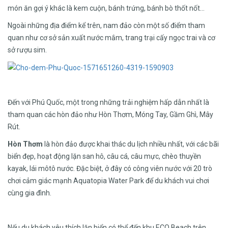
món ăn gợi ý khác là kem cuộn, bánh trứng, bánh bò thốt nốt…
Ngoài những địa điểm kể trên, nam đảo còn một số điểm tham
quan như cơ sở sản xuất nước mắm, trang trại cấy ngọc trai và cơ
sở rượu sim.
Đến với Phú Quốc, một trong những trải nghiệm hấp dẫn nhất là
tham quan các hòn đảo như Hòn Thơm, Móng Tay, Gầm Ghì, Mây
Rút.
Hòn Thơm
là hòn đảo được khai thác du lịch nhiều nhất, với các bãi
biển đẹp, hoạt động lặn san hô, câu cá, câu mực, chèo thuyền
kayak, lái môtô nước. Đặc biệt, ở đây có công viên nước với 20 trò
chơi cảm giác mạnh Aquatopia Water Park để du khách vui chơi
cùng gia đình.
Nếu du khách yêu thích lặn biển có thể đến khu ECO Beach trên