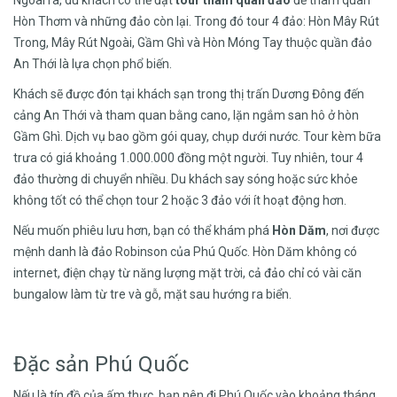
Ngoài ra, du khách có thể đặt
tour tham quan đảo
để tham quan
Hòn Thơm và những đảo còn lại. Trong đó tour 4 đảo: Hòn Mây Rút
Trong, Mây Rút Ngoài, Gầm Ghì và Hòn Móng Tay thuộc quần đảo
An Thới là lựa chọn phổ biến.
Khách sẽ được đón tại khách sạn trong thị trấn Dương Đông đến
cảng An Thới và tham quan bằng cano, lặn ngắm san hô ở hòn
Gầm Ghì. Dịch vụ bao gồm gói quay, chụp dưới nước. Tour kèm bữa
trưa có giá khoảng 1.000.000 đồng một người. Tuy nhiên, tour 4
đảo thường di chuyển nhiều. Du khách say sóng hoặc sức khỏe
không tốt có thể chọn tour 2 hoặc 3 đảo với ít hoạt động hơn.
Nếu muốn phiêu lưu hơn, bạn có thể khám phá
Hòn Dăm
, nơi được
mệnh danh là đảo Robinson của Phú Quốc. Hòn Dăm không có
internet, điện chạy từ năng lượng mặt trời, cả đảo chỉ có vài căn
bungalow làm từ tre và gỗ, mặt sau hướng ra biển.
Đặc sản Phú Quốc
Nếu là tín đồ của ấm thực, bạn nên đi Phú Quốc vào khoảng tháng