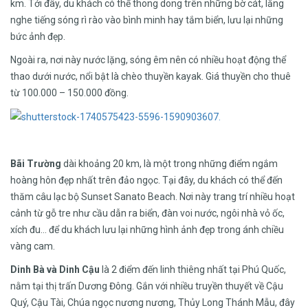
km. Tới đây, du khách có thể thong dong trên những bờ cát, lắng
nghe tiếng sóng rì rào vào bình minh hay tắm biển, lưu lại những
bức ảnh đẹp.
Ngoài ra, nơi này nước lặng, sóng êm nên có nhiều hoạt động thể
thao dưới nước, nổi bật là chèo thuyền kayak. Giá thuyền cho thuê
từ 100.000 – 150.000 đồng.
Bãi Trường
dài khoảng 20 km, là một trong những điểm ngắm
hoàng hôn đẹp nhất trên đảo ngọc. Tại đây, du khách có thể đến
thăm câu lạc bộ Sunset Sanato Beach. Nơi này trang trí nhiều hoạt
cảnh từ gỗ tre như cầu dẫn ra biển, đàn voi nước, ngôi nhà vỏ ốc,
xích đu… để du khách lưu lại những hình ảnh đẹp trong ánh chiều
vàng cam.
Dinh Bà và Dinh Cậu
là 2 điểm đến linh thiêng nhất tại Phú Quốc,
nằm tại thị trấn Dương Đông. Gắn với nhiều truyền thuyết về Cậu
Quý, Cậu Tài, Chúa ngọc nương nương, Thủy Long Thánh Mẫu, đây