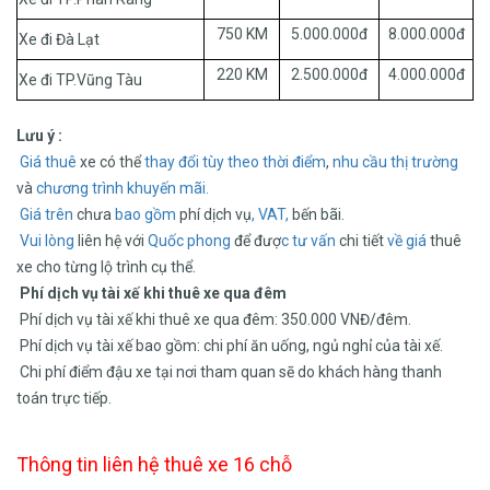
750 KM
5.000.000đ
8.000.000đ
Xe đi Đà Lạt
220 KM
2.500.000đ
4.000.000đ
Xe đi TP.Vũng Tàu
Lưu ý :
Giá thuê
xe có thể
thay đổi tùy theo thời điểm
,
nhu cầu thị trường
và
chương trình
khuyến mãi.
Giá trên
chưa
bao gồm
phí dịch vụ
, VAT,
bến bãi.
Vui lòng
liên hệ với
Quốc phong
để đượ
c tư vấn
chi tiết
về giá
thuê
xe cho từng lộ trình cụ thể.
Phí dịch vụ tài xế khi thuê xe qua đêm
Phí dịch vụ tài xế khi thuê xe qua đêm: 350.000 VNĐ/đêm.
Phí dịch vụ tài xế bao gồm: chi phí ăn uống, ngủ nghỉ của tài xế.
Chi phí điểm đậu xe tại nơi tham quan sẽ do khách hàng thanh
toán trực tiếp.
Thông tin liên hệ thuê xe 16 chỗ