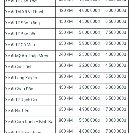
Xe đi TP.Cần Thơ
420 KM
4.000.000đ
6.000.000đ
Xe đi Thị Xã Vị Thanh
450 KM
4.500.000đ
6.500.000đ
Xe đi TP.Sóc Trăng
550 KM
5.000.000đ
7.500.000đ
Xe đi TP.Bạc Liêu
650 KM
5.800.000đ
8.500.000đ
Xe đi TP.Cà Mau
240 KM
2.500.000đ
4.000.000đ
Xe đi Mỹ An Tháp Mười
300 KM
3.200.000đ
4.500.000đ
Xe đi Cao Lãnh
380 KM
3.300.000đ
5.500.000đ
Xe đi Long Xuyên
450 KM
3.800.000đ
6.000.000đ
Xe đi Châu Đốc
500 KM
4.000.000đ
6.500.000đ
Xe đi TP.Rạch Giá
650 KM
4.900.000đ
7.000.000đ
Xe đi Hà Tiên
800 KM
5.500.000đ
8.000.000đ
Xe đi Cam Ranh – Bình Ba
660 KM
4.800.000đ
7.000.000đ
Xe đi TP.Phan Rang