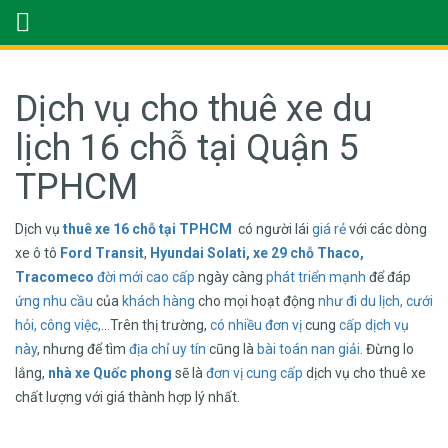
Dịch vụ cho thuê xe du
lịch 16 chỗ tại Quận 5
TPHCM
Dịch vụ
thuê xe 16 chỗ tại TPHCM
có người lái
giá rẻ
với các dòng
xe ô tô
Ford Transit
,
Hyundai Solati, xe 29 chỗ Thaco,
Tracomeco
đời mới cao cấp
ngày càng
phát triển mạnh
để đáp
ứng nhu cầu
của
khách hàng
cho mọi hoạt động
như đi du lịch,
cưới
hỏi,
công việc,
…Trên thị trường,
có nhiều đơn vị
cung
cấp dịch vụ
này
, nhưng để tìm
địa chỉ uy tín
cũng là
bài toán nan giải
. Đừng lo
lắng,
nhà xe Quốc phong
sẽ là
đơn vị cung cấp
dịch vụ cho thuê xe
chất lượng với giá thành hợp lý nhất.