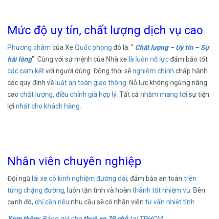
Mức độ uy tín, chất lượng dịch vụ cao
Phương châm
của Xe
Quốc phong
đó là: “
Chất lượng
–
Uy tín
–
Sự
hài lòng
”. Cùng với sứ mệnh của Nhà xe
là luôn nỗ lực
đảm bảo tốt
các cam kết
với người dùng. Đồng thời sẽ
nghiêm chỉnh
chấp hành
các quy định về
luật an toàn giao thông
. Nỗ lực không ngừng nâng
cao
chất lượng,
điều chỉnh giá hợp lý.
Tất cả
nhằm mang tới
sự tiện
lợi
nhất cho khách hàng.
Nhân viên chuyên nghiệp
Đội ngũ
lái xe
có kinh nghiệm
đường dài
, đảm bảo an toàn
trên
từng chặng đường
, luôn tận tình và hoàn
thành tốt nhiệm vụ
. Bên
cạnh đó
, chỉ cần nêu
nhu cầu sẽ có nhân viên
tư vấn nhiệt tình.
Xem thêm
: Bảng giá cho
thuê xe 29 chỗ
tại TPHCM