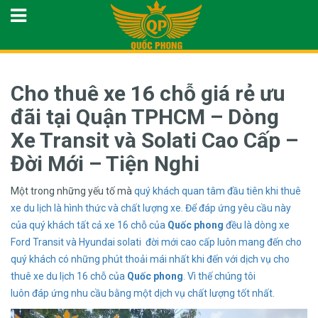
Cho thuê xe 16 chỗ giá rẻ ưu
đãi tại Quận TPHCM – Dòng
Xe Transit và Solati Cao Cấp –
Đời Mới – Tiện Nghi
Một trong những yếu tố mà
quý khách
quan tâm
đầu tiên khi
thuê
xe du
lịch là
hình thức
và chất lượng
xe.
Để đáp ứng
yêu cầu
này
của
quý khách
tất cả
xe 16
chỗ của
Quốc phong
đều là dòng
xe
Ford
Transit
và Hyundai solati
đời mới cao
cấp luôn mang
đến cho
quý khách
có những phút
thoải mái
nhất khi đến
với dịch
vụ cho
thuê
xe du lịch
16 chỗ của
Quốc phong
.
Vì thế chúng
tôi
luôn đáp
ứng nhu
cầu bằng
một dịch
vụ chất lượng
tốt nhất.