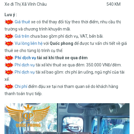
Xe đi Thị Xã Vĩnh Châu
540 KM
Lưu ý :
Giá thuê
xe có thể thay đổi tùy theo thời điểm, nhu cầu thị
trường và chương trình khuyến mãi.
Giá trên
chưa bao gồm phí dịch vụ, VAT, bến bãi.
Vui lòng liên hệ
với
Quốc phong
để được tư vấn chi tiết về giá
thuê xe cho từng lộ trình cụ thể.
Phí dịch vụ
tài xế khi thuê xe qua đêm
Phí dịch vụ
tài xế khi thuê xe qua đêm: 350.000 VNĐ/đêm.
Phí dịch vụ
tài xế bao gồm: chi phí ăn uống, ngủ nghỉ của tài
xế.
Chi phí
điểm đậu xe tại nơi tham quan sẽ do khách hàng
thanh toán trực tiếp.