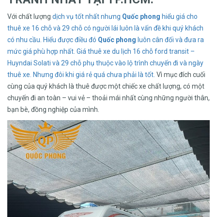
Với chất lượng
dịch vụ
tốt nhất
nhưng
Quốc phong
hiểu giá
cho
thuê xe
16 chỗ và 29
chỗ có
người lái
luôn là
vấn đề khi
quý khách
có
nhu cầu.
Hiểu được điều
đó
Quốc phong
luôn cân đối
và đưa ra
mức giá
phù hợp nhất.
Giá thuê xe
du lịch 16 chỗ ford transit –
Huyndai Solati
và 29 chỗ
phụ thuộc vào
lộ trình
chuyến đi
và ngày
thuê xe
. Nhưng đôi khi giá
rẻ quá chưa phải là tốt.
Vì mục đích cuối
cùng của quý khách là thuê được một chiếc xe chất lượng, có một
chuyến đi an toàn – vui vẻ – thoải mái nhất cùng những người thân,
bạn bè, đồng nghiệp của mình.