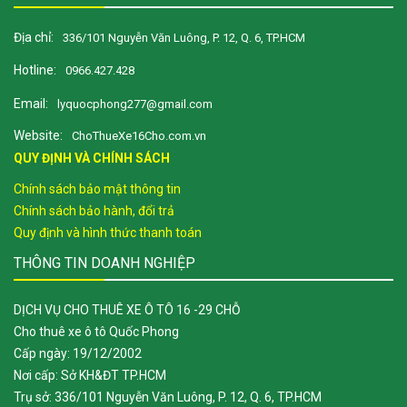
Địa chỉ:
336/101 Nguyễn Văn Luông, P. 12, Q. 6, TP.HCM
Hotline:
0966.427.428
Email:
lyquocphong277@gmail.com
Website:
ChoThueXe16Cho.com.vn
QUY ĐỊNH VÀ CHÍNH SÁCH
Chính sách bảo mật thông tin
Chính sách bảo hành, đổi trả
Quy định và hình thức thanh toán
THÔNG TIN DOANH NGHIỆP
DỊCH VỤ CHO THUÊ XE Ô TÔ 16 -29 CHỖ
Cho thuê xe ô tô Quốc Phong
Cấp ngày: 19/12/2002
Nơi cấp: Sở KH&ĐT TP.HCM
Trụ sở: 336/101 Nguyễn Văn Luông, P. 12, Q. 6, TP.HCM