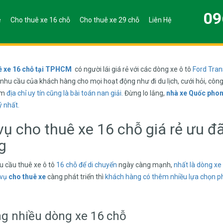
09
e
Cho thuê xe 16 chỗ
Cho thuê xe 29 chỗ
Liên Hệ
ê xe 16 chỗ tại TPHCM
có người lái giá rẻ với các dòng xe ô tô
Ford Trans
nhu cầu của khách hàng cho mọi hoạt động như đi du lịch, cưới hỏi, công
ìm
địa chỉ uy tín
cũng là bài toán nan giải.
Đừng lo lắng,
nhà xe Quốc pho
ý nhất.
vụ cho thuê xe 16 chỗ giá rẻ ưu 
g
u cầu thuê xe ô tô
16 chỗ để di chuyển
ngày càng mạnh,
nhất là dòng
xe
 vụ
cho thuê xe
càng phát triển thì
khách hàng
có thêm
nhiều lựa chọn
p
g nhiều dòng xe 16 chỗ