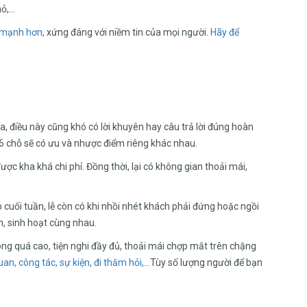
hỏ,…
mạnh hơn,
xứng đáng với niềm tin của mọi người.
Hãy để
ra, điều này cũng khó có lời khuyên hay câu trả lời đúng hoàn
16 chỗ sẽ có ưu và nhược điểm riêng khác nhau.
 được kha khá chi phí. Đồng thời, lại có không gian thoải mái,
p cuối tuần, lễ còn có khi nhồi nhét khách phải đứng hoặc ngồi
n, sinh hoạt cùng nhau.
hông quá cao, tiện nghi đầy đủ, thoải mái chợp mắt trên chặng
n, công tác, sự kiện, đi thăm hỏi,
…Tùy số lượng người để bạn