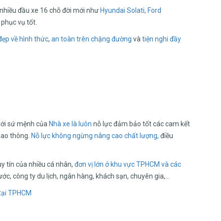
 nhiều đầu xe 16 chỗ đời mới như
Hyundai Solati, Ford
phục vụ tốt.
đẹp về hình thức
,
an toàn trên chặng đường
và
tiện nghi đầy
với sứ mệnh của
Nhà xe là luôn
nỗ lực đảm bảo tốt các cam kết
iao thông.
Nỗ lực không ngừng nâng cao chất lượng,
điều
uy tín của nhiều cá nhân,
đơn vị lớn ở khu vực TPHCM và các
ớc, công ty du lịch, ngân hàng, khách sạn, chuyên gia,…
tại TPHCM