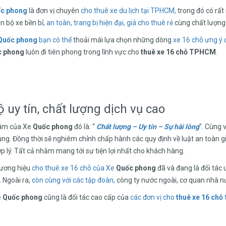
c phong
là đơn vị chuyên
cho thuê xe du lịch tại TPHCM,
trong đó có rất
 bộ xe bền bỉ
, an toàn,
trang bị hiện đại,
giá cho thuê rẻ
cùng chất lượng 
uốc phong
bạn có thể
thoải mái lựa chọn những dòng
xe 16 chỗ ưng ý 
c phong
luôn đi tiên phong trong lĩnh vực cho
thuê xe 16 chỗ TPHCM
.
 uy tín, chất lượng dịch vụ cao
âm của Xe
Quốc phong
đó là: “
Chất lượng – Uy tín – Sự hài lòng
”. Cùng 
ùng. Đồng thời sẽ nghiêm chỉnh chấp hành các quy định về luật an toàn g
ợp lý. Tất cả nhằm mang tới sự tiện lợi nhất cho khách hàng.
hương hiệu
cho thuê xe 16 chỗ của Xe
Quốc phong
đã và đang là đối tác 
. Ngoài ra,
còn cùng với các tập đoàn,
công ty nước ngoài, cơ quan nhà nư
e
Quốc phong
cũng là đối tác cao cấp của
các đơn vị cho
thuê xe 16 chỗ