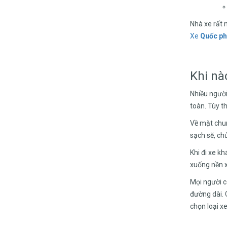
Nhà xe rất
Xe
Quốc p
Khi nà
Nhiều người 
toàn. Tùy t
Về mặt chu
sạch sẽ, ch
Khi đi xe k
xuống nền 
Mọi người c
đường dài. C
chọn loại xe