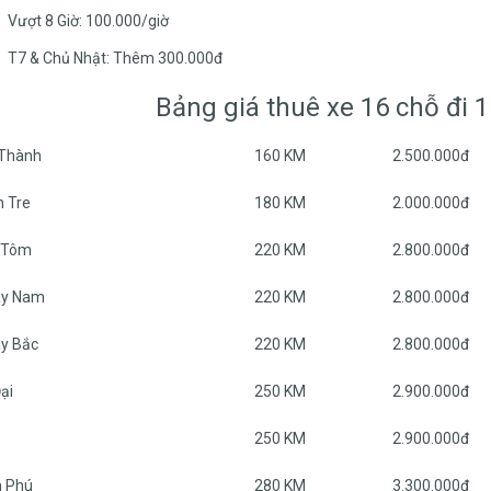
Vượt 8 Giờ: 100.000/giờ
T7 & Chủ Nhật: Thêm 300.000đ
Bảng giá thuê xe 16 chỗ đi 1
 Thành
160 KM
2.500.000đ
n Tre
180 KM
2.000.000đ
g Tôm
220 KM
2.800.000đ
ày Nam
220 KM
2.800.000đ
ày Bắc
220 KM
2.800.000đ
ại
250 KM
2.900.000đ
250 KM
2.900.000đ
h Phú
280 KM
3.300.000đ