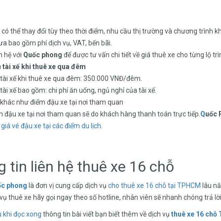
 có thể thay đổi tùy theo thời điểm, nhu cầu thị trường và chương trình k
ưa bao gồm phí dịch vụ, VAT, bến bãi.
n hệ với
Quốc phong
để được tư vấn chi tiết về giá thuê xe cho từng lộ trì
ụ tài xế khi thuê xe qua đêm
 tài xế khi thuê xe qua đêm: 350.000 VNĐ/đêm.
tài xế bao gồm: chi phí ăn uống, ngủ nghỉ của tài xế.
 khác như điểm đậu xe tại nơi tham quan
m đậu xe tại nơi tham quan sẽ do khách hàng thanh toán trực tiếp.
Q
uốc
giá vé đậu xe tại các điểm du lịch.
 tin liên hệ thuê xe 16 chỗ
ốc phong
là đơn vị cung cấp dịch vụ
cho thuê xe 16 chỗ tại TPHCM
lâu nă
vụ thuê xe hãy gọi ngay theo số hotline, nhân viên sẽ nhanh chóng trả lời
 khi đọc xong
thông tin bài viết bạn biết thêm về dịch vụ
thuê xe 16 ch