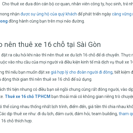
Cho thuê xe đưa đón cán bộ cơ quan, nhân viên công ty, học sinh, trẻ n
 mong nhận
được sự ủng hộ của quý khách
để phát triển ngày
càng vững 
hong
đồng hành cùng bạn trên mọi nẻo đường.
o nên thuê xe 16 chỗ tại Sài Gòn
đặt ra câu hỏi khi nào thì nên thuê xe du lịch 16 chỗ để di chuyển. Thực 
huộc vào nhu cầu của mọi người và điều kiện kinh tế mà dịch vụ thuê xe 
ng thì nếu bạn muốn đặt xe
giá hợp lý cho đoàn người đi đông
, tiết kiệm
ủ động thời gian thì nên thuê xe 16 chỗ để sử dụng.
hách thì tiện nhưng có điều bạn sẽ ngồi chung cùng rất đông người, vào dị
xe.
Thuê xe 16 chỗ TPHCM
bạn thoải mái có không gian riêng trò chuyệ
ó thể cùng nhau thống nhất lịch trình, điểm đến, giá tiền thì chia nhau k
ác dịp thuê xe như: đi du lịch, đám cưới, đám hỏi, team building,
tham qua
 16 chỗ thích hợp.